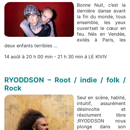
Bonne Nuit, c’est la
dernière danse avant
la fin du monde, tous
ensemble, les yeux
ouvertset le cœur en
feu. Nés en Vendée,
exilés à Paris, les
deux enfants terribles …
14 août à 20 h 00 min
-
21 h 30 min
à
LE KIVIV
RYODDSON – Root / indie / folk /
Rock
Seul en scène, habité,
intuitif, assurément
désinvolte et
résolument libre
;RYODDSON nous
plonge dans son