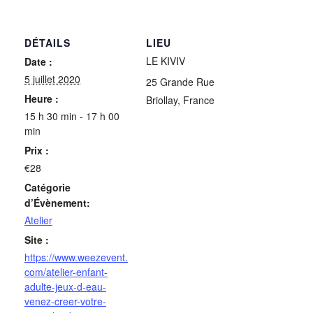
DÉTAILS
LIEU
LE KIVIV
Date :
5 juillet 2020
25 Grande Rue
Heure :
Briollay
,
France
15 h 30 min - 17 h 00
min
Prix :
€28
Catégorie
d’Évènement:
Atelier
Site :
https://www.weezevent.
com/atelier-enfant-
adulte-jeux-d-eau-
venez-creer-votre-