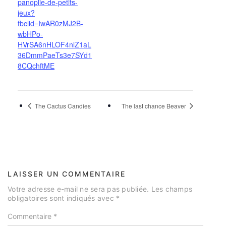
panoplie-de-petits-
jeux?
fbclid=IwAR0zMJ2B-
wbHPo-
HVrSA6nHLOF4nlZ1aL
36DmmPaeTs3e7SYd1
8CQchftME
The Cactus Candies
The last chance Beaver
LAISSER UN COMMENTAIRE
Votre adresse e-mail ne sera pas publiée.
Les champs
obligatoires sont indiqués avec
*
Commentaire
*