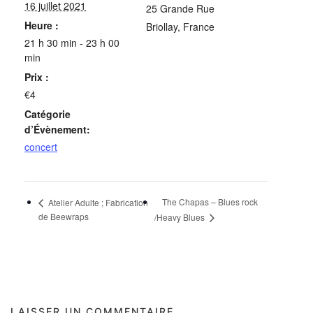
16 juillet 2021
25 Grande Rue
Heure :
Briollay
,
France
21 h 30 min - 23 h 00
min
Prix :
€4
Catégorie
d’Évènement:
concert
The Chapas – Blues rock
Atelier Adulte ; Fabrication
de Beewraps
/Heavy Blues
LAISSER UN COMMENTAIRE