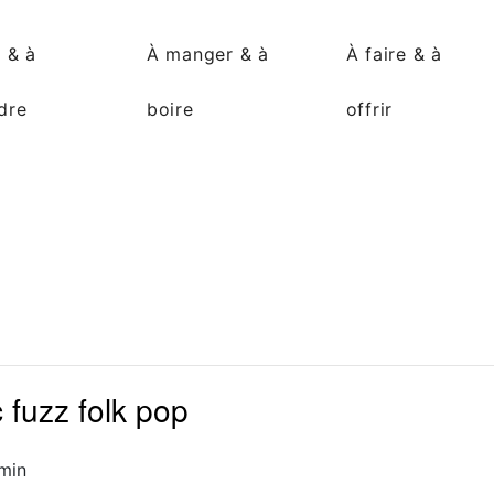
r & à
À manger & à
À faire & à
dre
boire
offrir
fuzz folk pop
min