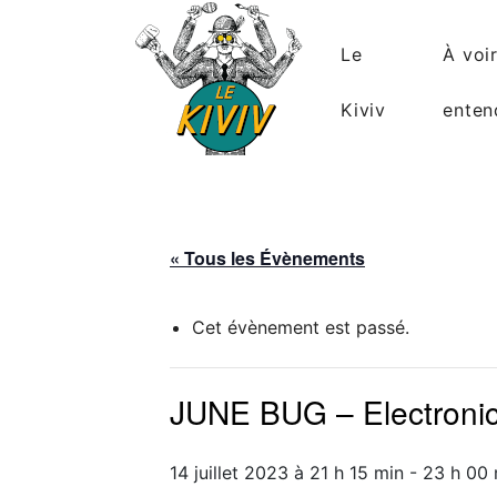
Skip
to
Le
À voi
content
Kiviv
enten
« Tous les Évènements
Cet évènement est passé.
JUNE BUG – Electronic 
14 juillet 2023 à 21 h 15 min
-
23 h 00 