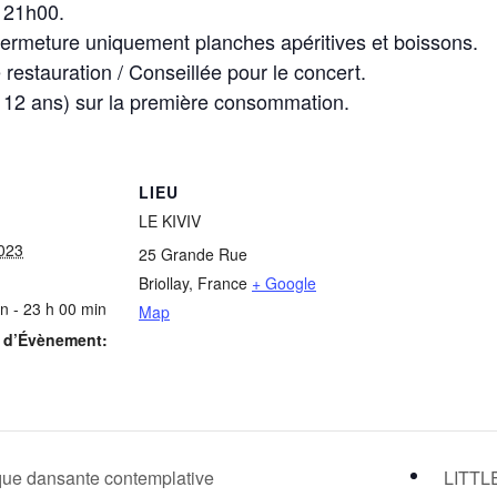
à 21h00.
fermeture uniquement planches apéritives et boissons.
 restauration / Conseillée pour le concert.
e 12 ans) sur la première consommation.
LIEU
LE KIVIV
2023
25 Grande Rue
Briollay
,
France
+ Google
n - 23 h 00 min
Map
e d’Évènement:
ue dansante contemplative
LITTLE