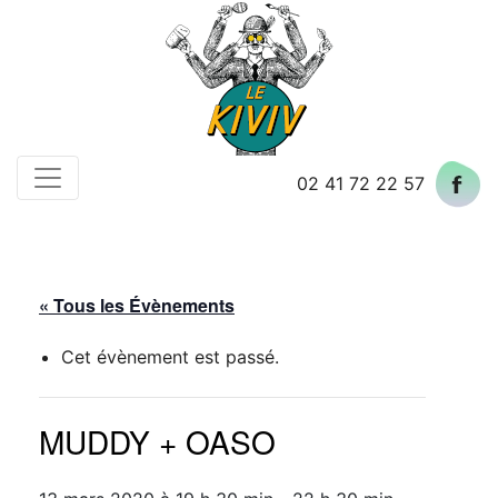
Skip
to
content
02 41 72 22 57
« Tous les Évènements
Cet évènement est passé.
MUDDY + OASO