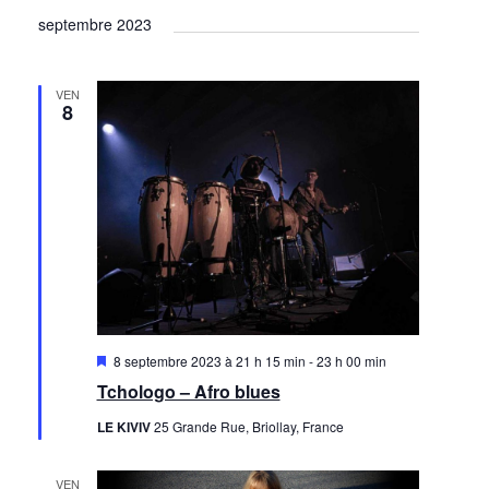
septembre 2023
VEN
8
Mis
8 septembre 2023 à 21 h 15 min
-
23 h 00 min
en
Tchologo – Afro blues
avant
LE KIVIV
25 Grande Rue, Briollay, France
VEN