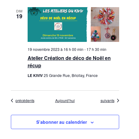
DIM
19
19 novembre 2023 à 16 h 00 min
-
17 h 30 min
Atelier Création de déco de Noël en
récup
LE KIVIV
25 Grande Rue, Briollay, France
Évènements
Évènements
précédents
Aujourd’hui
suivants
S’abonner au calendrier