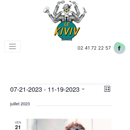
Skip
to
content
02 41 72 22 57
Évènements
07-21-2023
 - 
11-19-2023
Navigat
Naviga
Liste
par
de
Sélectionnez
juillet 2023
une
consult
vues
date.
Évène
VEN
21